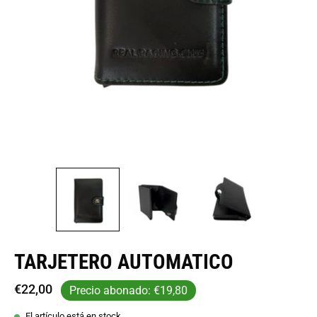
TARJETERO AUTOMATICO
€22,00
Precio abonado:
€19,80
El artículo está en stock