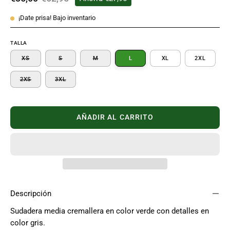
¡Date prisa! Bajo inventario
TALLA
XS
S
M
L
XL
2XL
2XS
3XL
AÑADIR AL CARRITO
Descripción
Sudadera media cremallera en color verde con detalles en
color gris.