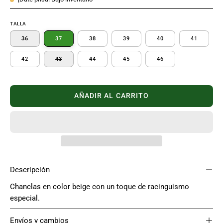
TALLA
36
37
38
39
40
41
42
43
44
45
46
AÑADIR AL CARRITO
Descripción
Chanclas en color beige con un toque de racinguismo
especial.
Envíos y cambios