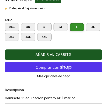
¡Date prisa! Bajo inventario
TALLA
2XS
XS
S
M
L
XL
2XL
3XL
4XL
AÑADIR AL CARRITO
Más opciones de pago
Descripción
Camiseta 1º equipación portero azul marino